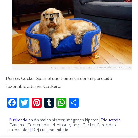
Perros Cocker Spaniel que tienen un con un parecido
razonable a Jarvis Cocker…
Facebook
Twitter
Pinterest
Tumblr
WhatsApp
Compartir
Publicado en
Animales hipster
,
Imágenes hipster
|
Etiquetado
Cantante
,
Cocker spaniel
,
Hipster
,
Jarvis Cocker
,
Parecidos
razonables
|
Deja un comentario