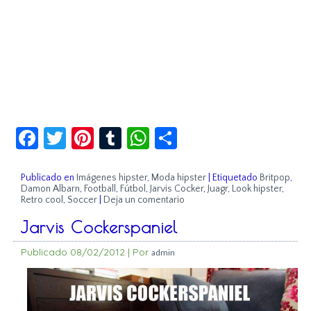
Facebook
Twitter
Pinterest
Tumblr
WhatsApp
Compartir
Publicado en
Imágenes hipster
,
Moda hipster
|
Etiquetado
Britpop
,
Damon Albarn
,
Football
,
Fútbol
,
Jarvis Cocker
,
Juagr
,
Look hipster
,
Retro cool
,
Soccer
|
Deja un comentario
Jarvis Cockerspaniel
Publicado
08/02/2012
|
Por
admin