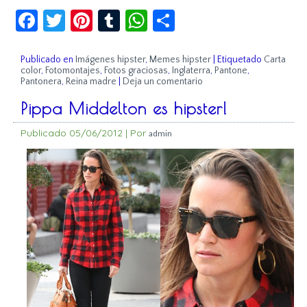
Facebook
Twitter
Pinterest
Tumblr
WhatsApp
Compartir
Publicado en
Imágenes hipster
,
Memes hipster
|
Etiquetado
Carta
color
,
Fotomontajes
,
Fotos graciosas
,
Inglaterra
,
Pantone
,
Pantonera
,
Reina madre
|
Deja un comentario
Pippa Middelton es hipster!
Publicado
05/06/2012
|
Por
admin