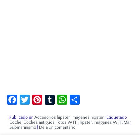
Facebook
Twitter
Pinterest
Tumblr
WhatsApp
Compartir
Publicado en
Accesorios hipster
,
Imágenes hipster
|
Etiquetado
Coche
,
Coches antiguos
,
Fotos WTF
,
Hipster
,
Imágenes WTF
,
Mar
,
Submarinismo
|
Deja un comentario