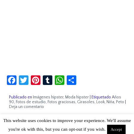
Facebook
Twitter
Pinterest
Tumblr
WhatsApp
Compartir
Publicado en
Imágenes hipster
,
Moda hipster
|
Etiquetado
Años
90
,
Fotos de estudio
,
Fotos graciosas
,
Girasoles
,
Look
,
Niña
,
Peto
|
Deja un comentario
This website uses cookies to improve your experience. We'll assume
Sobre Cuánto Hipster | Aviso legal |
Contacto
you're ok with this, but you can opt-out if you wish.
Accept