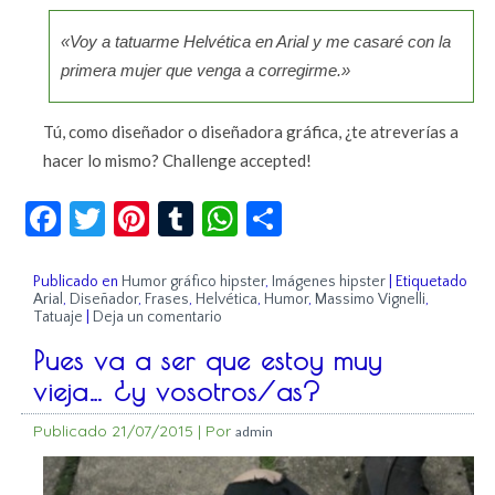
«Voy a tatuarme Helvética en Arial y me casaré con la
primera mujer que venga a corregirme.»
Tú, como diseñador o diseñadora gráfica, ¿te atreverías a
hacer lo mismo? Challenge accepted!
Facebook
Twitter
Pinterest
Tumblr
WhatsApp
Compartir
Publicado en
Humor gráfico hipster
,
Imágenes hipster
|
Etiquetado
Arial
,
Diseñador
,
Frases
,
Helvética
,
Humor
,
Massimo Vignelli
,
Tatuaje
|
Deja un comentario
Pues va a ser que estoy muy
vieja… ¿y vosotros/as?
Publicado
21/07/2015
|
Por
admin