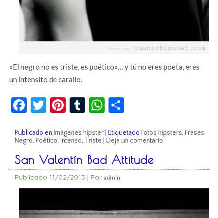
«El negro no es triste, es poético»… y tú no eres poeta, eres
un intensito de carallo.
Facebook
Twitter
Pinterest
Tumblr
WhatsApp
Compartir
Publicado en
Imágenes hipster
|
Etiquetado
Fotos hipsters
,
Frases
,
Negro
,
Poético. Intenso
,
Triste
|
Deja un comentario
San Valentín Bad Attitude
Publicado
11/02/2015
|
Por
admin