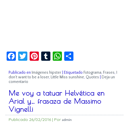
Facebook
Twitter
Pinterest
Tumblr
WhatsApp
Compartir
Publicado en
Imágenes hipster
|
Etiquetado
Fotograma
,
Frases
,
I
don't want to be a loser
,
Little Miss sunshine
,
Quotes
|
Deja un
comentario
Me voy a tatuar Helvética en
Arial y… frasaza de Massimo
Vignelli
Publicado
26/02/2016
|
Por
admin