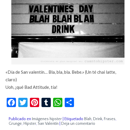
«Día de San valentín… Bla, bla, bla. Bebe.» (Un té chai latte,
claro)
Uoh, ¡qué Bad Attitude, tía!
Facebook
Twitter
Pinterest
Tumblr
WhatsApp
Compartir
Publicado en
Imágenes hipster
|
Etiquetado
Blah
,
Drink
,
Frases
,
Grunge
,
Hipster
,
San Valentín
|
Deja un comentario