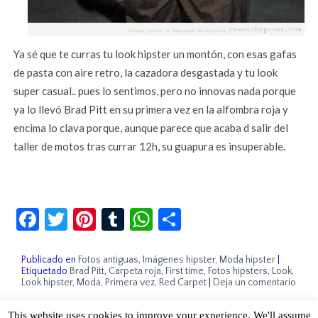
Ya sé que te curras tu look hipster un montón, con esas gafas
de pasta con aire retro, la cazadora desgastada y tu look
super casual.. pues lo sentimos, pero no innovas nada porque
ya lo llevó Brad Pitt en su primera vez en la alfombra roja y
encima lo clava porque, aunque parece que acaba d salir del
taller de motos tras currar 12h, su guapura es insuperable.
Facebook
Twitter
Pinterest
Tumblr
WhatsApp
Compartir
Publicado en
Fotos antiguas
,
Imágenes hipster
,
Moda hipster
|
Etiquetado
Brad Pitt
,
Carpeta roja
,
First time
,
Fotos hipsters
,
Look
,
Look hipster
,
Moda
,
Primera vez
,
Red Carpet
|
Deja un comentario
This website uses cookies to improve your experience. We'll assume