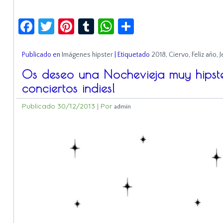
Facebook
Twitter
Pinterest
Tumblr
WhatsApp
Compartir
Publicado en
Imágenes hipster
|
Etiquetado
2018
,
Ciervo
,
Feliz año
,
J
Os deseo una Nochevieja muy hipster
conciertos indies!
Publicado
30/12/2013
|
Por
admin