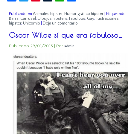
Publicado en
Animales hipster
,
Humor gráfico hipster
|
Etiquetado
Barra
,
Carrusel
,
Dibujos hipsters
,
Fabulous
,
Gay
,
Ilustraciones
hipster
,
Unicornio
|
Deja un comentario
Oscar Wilde sí que era fabuloso…
Publicado
29/01/2013
|
Por
admin