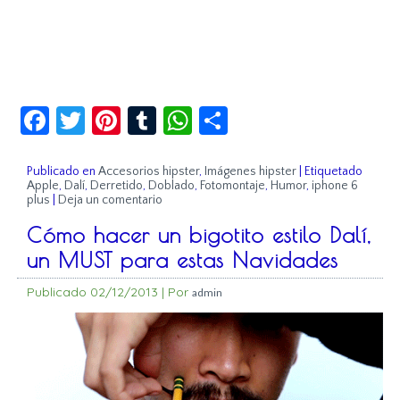
Facebook
Twitter
Pinterest
Tumblr
WhatsApp
Compartir
Publicado en
Accesorios hipster
,
Imágenes hipster
|
Etiquetado
Apple
,
Dalí
,
Derretido
,
Doblado
,
Fotomontaje
,
Humor
,
iphone 6
plus
|
Deja un comentario
Cómo hacer un bigotito estilo Dalí,
un MUST para estas Navidades
Publicado
02/12/2013
|
Por
admin