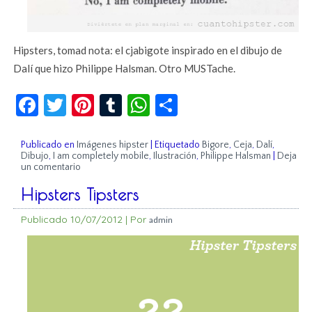
Hipsters, tomad nota: el cjabigote inspirado en el dibujo de
Dalí que hizo Philippe Halsman. Otro MUSTache.
Facebook
Twitter
Pinterest
Tumblr
WhatsApp
Compartir
Publicado en
Imágenes hipster
|
Etiquetado
Bigore
,
Ceja
,
Dalí
,
Dibujo
,
I am completely mobile
,
Ilustración
,
Philippe Halsman
|
Deja
un comentario
Hipsters Tipsters
Publicado
10/07/2012
|
Por
admin