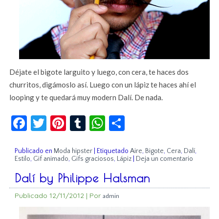
Déjate el bigote larguito y luego, con cera, te haces dos
churritos, digámoslo así. Luego con un lápiz te haces ahí el
looping y te quedará muy modern Dalí. De nada.
Facebook
Twitter
Pinterest
Tumblr
WhatsApp
Compartir
Publicado en
Moda hipster
|
Etiquetado
Aire
,
Bigote
,
Cera
,
Dalí
,
Estilo
,
Gif animado
,
Gifs graciosos
,
Lápiz
|
Deja un comentario
Dalí by Philippe Halsman
Publicado
12/11/2012
|
Por
admin