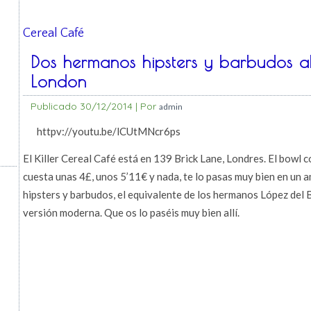
Cereal Café
Dos hermanos hipsters y barbudos a
London
Publicado
30/12/2014
|
Por
admin
httpv://youtu.be/lCUtMNcr6ps
El Killer Cereal Café está en 139 Brick Lane, Londres. El bowl co
cuesta unas 4£, unos 5’11€ y nada, te lo pasas muy bien en un 
hipsters y barbudos, el equivalente de los hermanos López del 
versión moderna. Que os lo paséis muy bien allí.