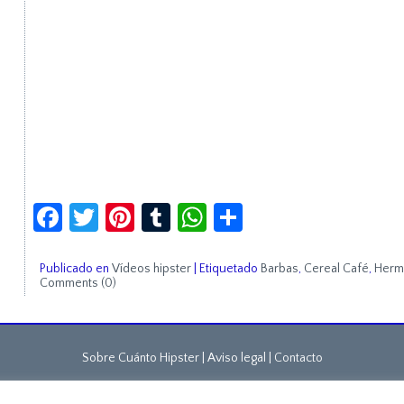
Facebook
Twitter
Pinterest
Tumblr
WhatsApp
Compartir
Publicado en
Vídeos hipster
|
Etiquetado
Barbas
,
Cereal Café
,
Herm
Comments (0)
Sobre Cuánto Hipster | Aviso legal |
Contacto
Cuánto Hipster © 2015. Todos los derechos reservados