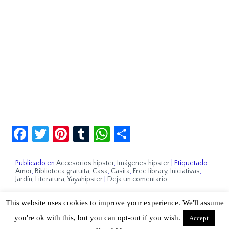
Facebook
Twitter
Pinterest
Tumblr
WhatsApp
Compartir
Publicado en
Accesorios hipster
,
Imágenes hipster
|
Etiquetado
Amor
,
Biblioteca gratuita
,
Casa
,
Casita
,
Free library
,
Iniciativas
,
Jardín
,
Literatura
,
Yayahipster
|
Deja un comentario
This website uses cookies to improve your experience. We'll assume
Sobre Cuánto Hipster | Aviso legal |
Contacto
you're ok with this, but you can opt-out if you wish.
Accept