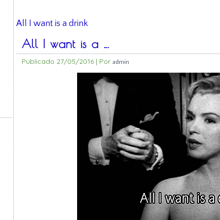
All I want is a drink
All I want is a …
Publicado
27/05/2016
|
Por
admin