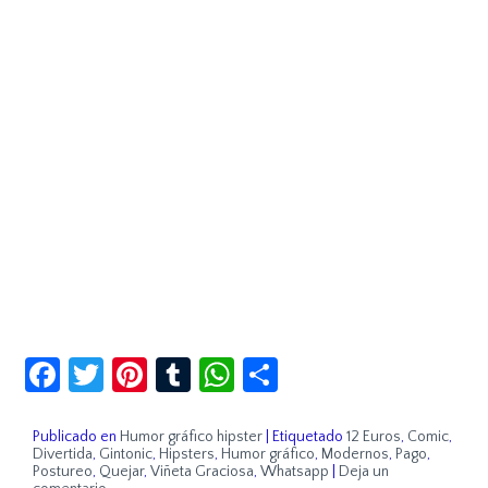
Facebook
Twitter
Pinterest
Tumblr
WhatsApp
Compartir
Publicado en
Humor gráfico hipster
|
Etiquetado
12 Euros
,
Comic
,
Divertida
,
Gintonic
,
Hipsters
,
Humor gráfico
,
Modernos
,
Pago
,
Postureo
,
Quejar
,
Viñeta Graciosa
,
Whatsapp
|
Deja un