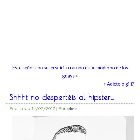
Este señor con su jerseicito raruno es un moderno de los
guays
»
«
Adicto o gili?
Shhht no despertéis al hipster…
Publicado
14/02/2017
|
Por
admin