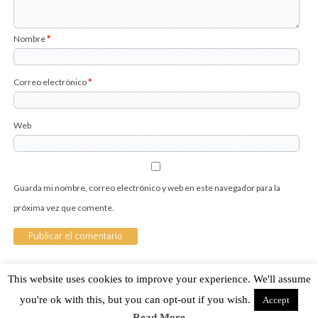
Nombre
*
Correo electrónico
*
Web
Guarda mi nombre, correo electrónico y web en este navegador para la
próxima vez que comente.
This website uses cookies to improve your experience. We'll assume
Sobre Cuánto Hipster | Aviso legal |
Contacto
you're ok with this, but you can opt-out if you wish.
Accept
Read More
Cuánto Hipster © 2015. Todos los derechos reservados