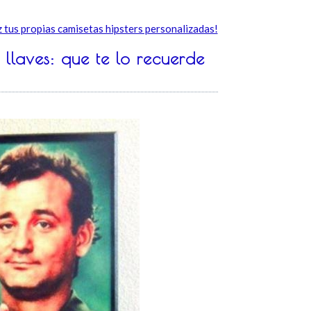
 tus propias camisetas hipsters personalizadas!
 llaves: que te lo recuerde