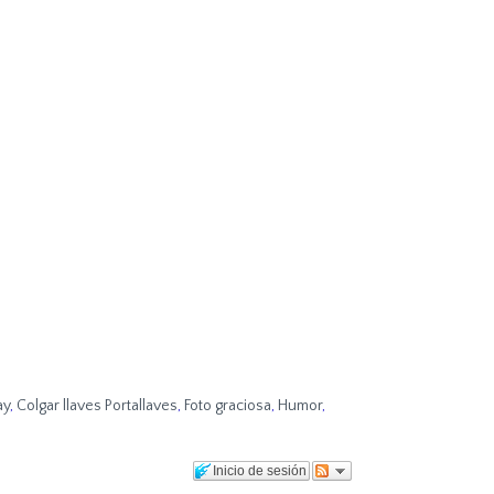
ay
,
Colgar llaves Portallaves
,
Foto graciosa
,
Humor
,
Inicio de sesión