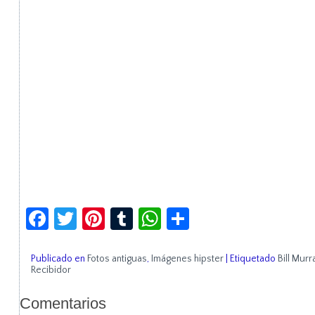
Facebook
Twitter
Pinterest
Tumblr
WhatsApp
Compartir
Publicado en
Fotos antiguas
,
Imágenes hipster
|
Etiquetado
Bill Murr
Recibidor
Comentarios