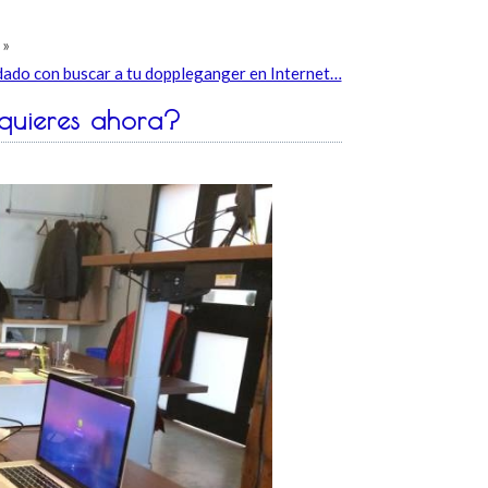
»
dado con buscar a tu doppleganger en Internet…
quieres ahora?