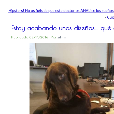
Hipsters! No os fiéis de que este doctor os ANALice los sueños
«
Cui
Estoy acabando unos diseños… qué 
Publicado
08/11/2016
|
Por
admin