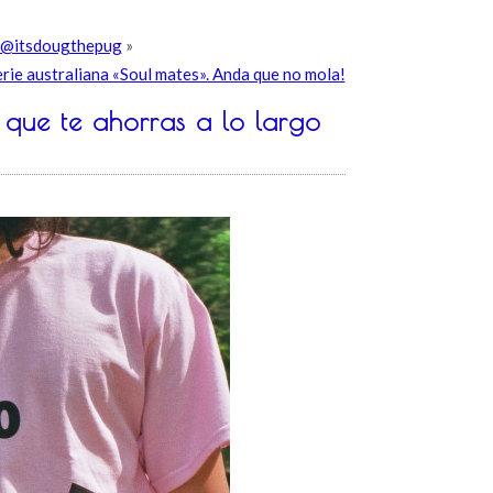
r @itsdougthepug
»
serie australiana «Soul mates». Anda que no mola!
 que te ahorras a lo largo