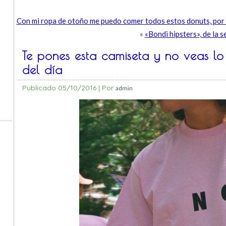
Con mi ropa de otoño me puedo comer todos estos donuts, po
«
«Bondi hipsters», de la 
Te pones esta camiseta y no veas lo
del día
Publicado
05/10/2016
|
Por
admin