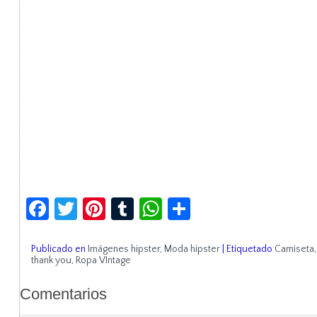
Facebook
Twitter
Pinterest
Tumblr
WhatsApp
Compartir
Publicado en
Imágenes hipster
,
Moda hipster
|
Etiquetado
Camiseta
thank you
,
Ropa VIntage
Comentarios