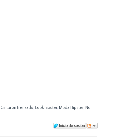
,
Cinturón trenzado
,
Look hipster
,
Moda Hipster
,
No
Inicio de sesión