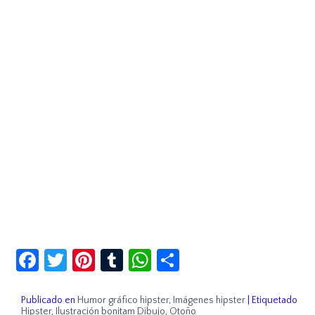
Facebook
Twitter
Pinterest
Tumblr
WhatsApp
Compartir
Publicado en
Humor gráfico hipster
,
Imágenes hipster
|
Etiquetado
Hipster
,
Ilustración bonitam Dibujo
,
Otoño