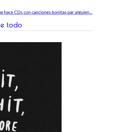
e hace CDs con canciones bonitas par alguien…
de todo