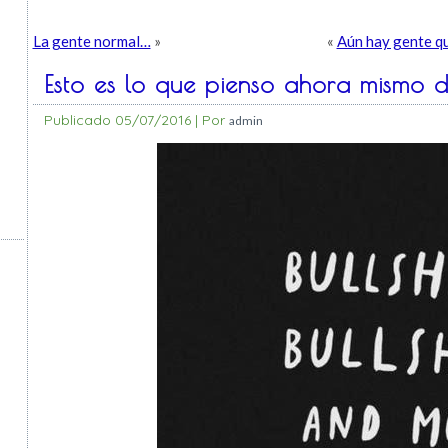
La gente normal…
»
«
Aún hay gente qu
Esto es lo que pienso ahora mismo 
Publicado
05/07/2016
|
Por
admin