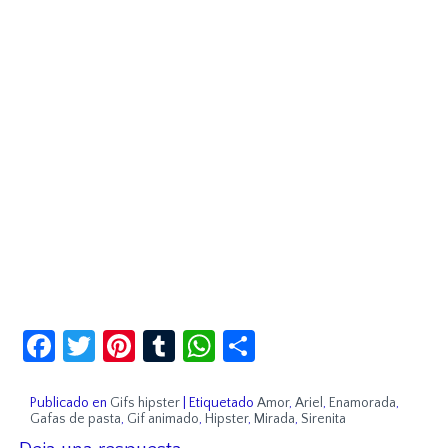
Facebook
Twitter
Pinterest
Tumblr
WhatsApp
Compartir
Publicado en
Gifs hipster
|
Etiquetado
Amor
,
Ariel
,
Enamorada
,
Gafas de pasta
,
Gif animado
,
Hipster
,
Mirada
,
Sirenita