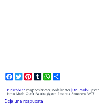
Facebook
Twitter
Pinterest
Tumblr
WhatsApp
Compartir
Publicado en
Imágenes hipster
,
Moda hipster
|
Etiquetado
Hipster
,
Jardín
,
Moda
,
Outfit
,
Pajarita gigante
,
Pasarela
,
Sombrero
,
WTF
Deja una respuesta