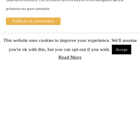
próxima vez que comente.
This website uses cookies to improve your experience. We'll assume
Sobre Cuánto Hipster | Aviso legal |
Contacto
you're ok with this, but you can opt-out if you wish.
Accept
Cuánto Hipster © 2015. Todos los derechos reservados
Read More