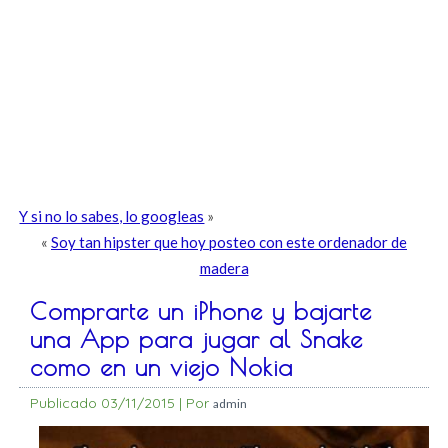
Y si no lo sabes, lo googleas
»
«
Soy tan hipster que hoy posteo con este ordenador de
madera
Comprarte un iPhone y bajarte
una App para jugar al Snake
como en un viejo Nokia
Publicado
03/11/2015
|
Por
admin