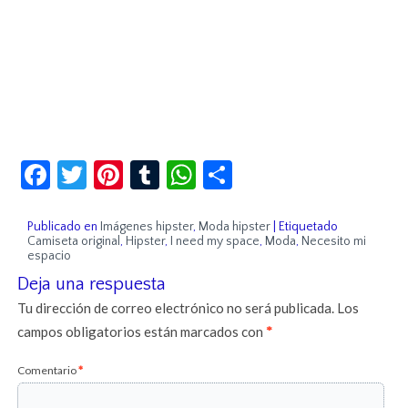
Facebook
Twitter
Pinterest
Tumblr
WhatsApp
Compartir
Publicado en
Imágenes hipster
,
Moda hipster
|
Etiquetado
Camiseta original
,
Hipster
,
I need my space
,
Moda
,
Necesito mi
espacio
Deja una respuesta
Tu dirección de correo electrónico no será publicada.
Los
campos obligatorios están marcados con
*
Comentario
*