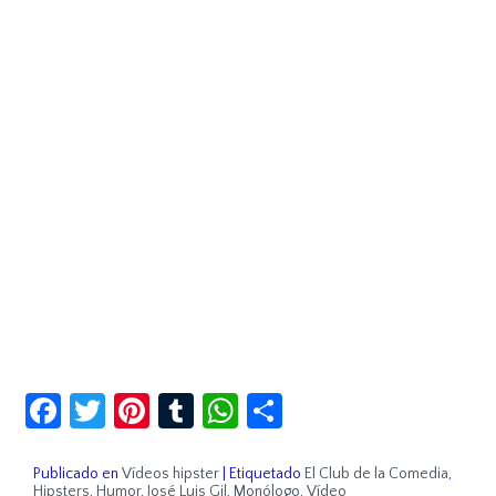
Facebook
Twitter
Pinterest
Tumblr
WhatsApp
Compartir
Publicado en
Vídeos hipster
|
Etiquetado
El Club de la Comedia
,
Hipsters
,
Humor
,
José Luis Gil
,
Monólogo
,
Vídeo