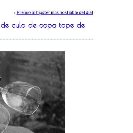
«
Premio al hipster más hostiable del día!
s de culo de copa tope de