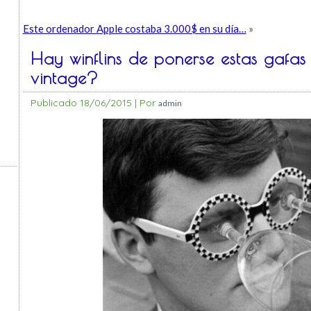
Este ordenador Apple costaba 3.000$ en su día…
»
Hay winflins de ponerse estas gafa
vintage?
Publicado
18/06/2015
|
Por
admin