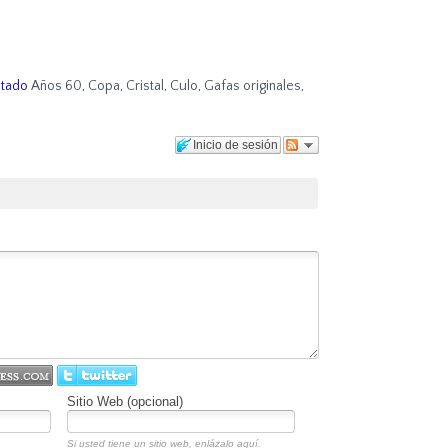
etado
Años 60
,
Copa
,
Cristal
,
Culo
,
Gafas originales
,
Inicio de sesión
Sitio Web (opcional)
Si usted tiene un sitio web, enlázalo aquí.