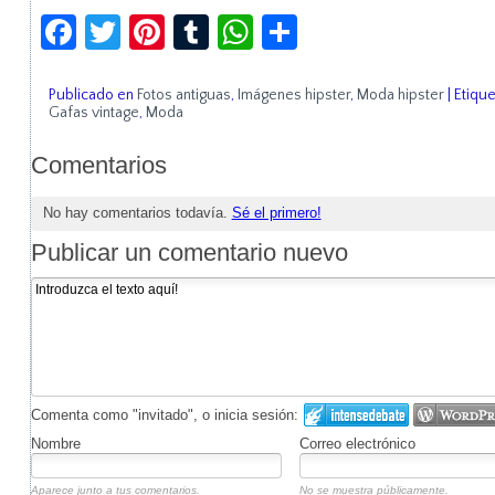
Facebook
Twitter
Pinterest
Tumblr
WhatsApp
Compartir
Publicado en
Fotos antiguas
,
Imágenes hipster
,
Moda hipster
|
Etiqu
Gafas vintage
,
Moda
Comentarios
No hay comentarios todavía.
Sé el primero!
Publicar un comentario nuevo
Comenta como "invitado", o inicia sesión:
Nombre
Correo electrónico
Aparece junto a tus comentarios.
No se muestra públicamente.