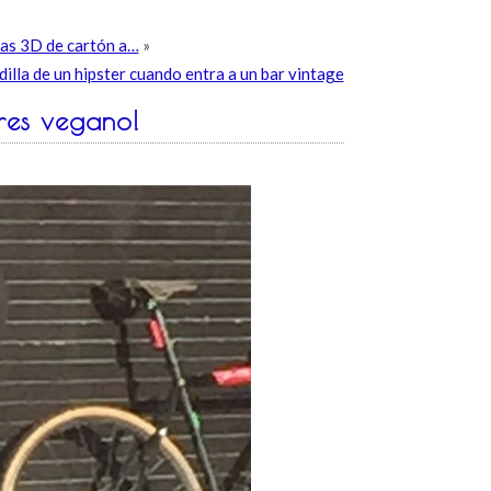
fas 3D de cartón a…
»
illa de un hipster cuando entra a un bar vintage
res vegano!