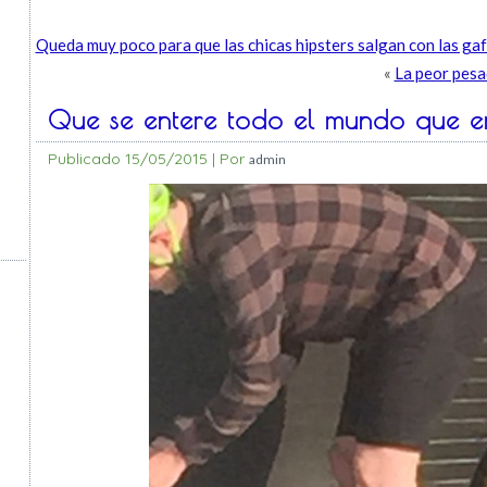
Queda muy poco para que las chicas hipsters salgan con las ga
«
La peor pesad
Que se entere todo el mundo que e
Publicado
15/05/2015
|
Por
admin