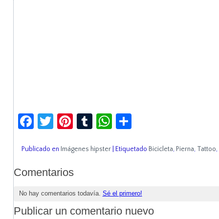
Facebook
Twitter
Pinterest
Tumblr
WhatsApp
Compartir
Publicado en
Imágenes hipster
|
Etiquetado
Bicicleta
,
Pierna
,
Tattoo
,
Comentarios
No hay comentarios todavía.
Sé el primero!
Publicar un comentario nuevo