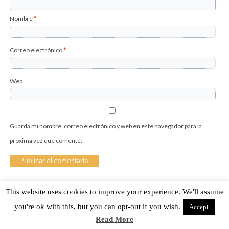
Nombre
*
Correo electrónico
*
Web
Guarda mi nombre, correo electrónico y web en este navegador para la
próxima vez que comente.
This website uses cookies to improve your experience. We'll assume
Sobre Cuánto Hipster | Aviso legal |
Contacto
you're ok with this, but you can opt-out if you wish.
Accept
Read More
Cuánto Hipster © 2015. Todos los derechos reservados