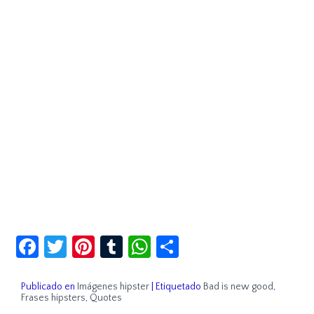
Facebook
Twitter
Pinterest
Tumblr
WhatsApp
Compartir
Publicado en
Imágenes hipster
|
Etiquetado
Bad is new good
,
Frases hipsters
,
Quotes