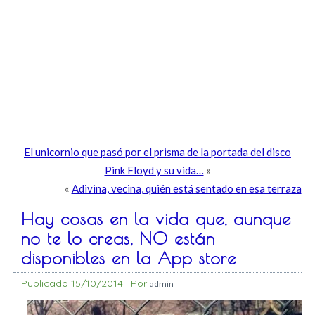
El unicornio que pasó por el prisma de la portada del disco
Pink Floyd y su vida…
»
«
Adivina, vecina, quién está sentado en esa terraza
Hay cosas en la vida que, aunque
no te lo creas, NO están
disponibles en la App store
Publicado
15/10/2014
|
Por
admin