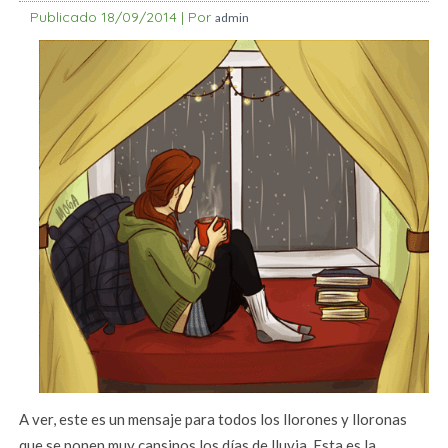
Publicado
18/09/2014
|
Por
admin
A ver, este es un mensaje para todos los llorones y lloronas
que se ponen muy cansinos los días de lluvia. Esta es la