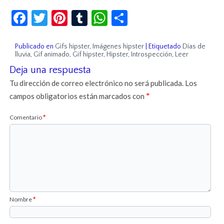
Facebook
Twitter
Pinterest
Tumblr
WhatsApp
Compartir
Publicado en
Gifs hipster
,
Imágenes hipster
|
Etiquetado
Días de
lluvia
,
Gif animado
,
Gif hipster
,
Hipster
,
Introspección
,
Leer
Deja una respuesta
Tu dirección de correo electrónico no será publicada.
Los
campos obligatorios están marcados con
*
Comentario
*
Nombre
*