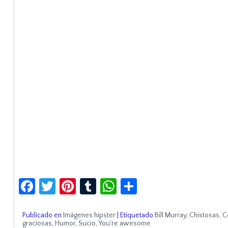
Facebook
Twitter
Pinterest
Tumblr
WhatsApp
Compartir
Publicado en
Imágenes hipster
|
Etiquetado
Bill Murray
,
Chistosas
,
C
graciosas
,
Humor
,
Sucio
,
You're awesome