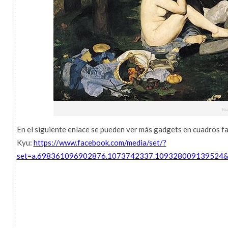
En el siguiente enlace se pueden ver más gadgets en cuadros f
Kyu:
https://www.facebook.com/media/set/?
set=a.698361096902876.1073742337.109328009139524&