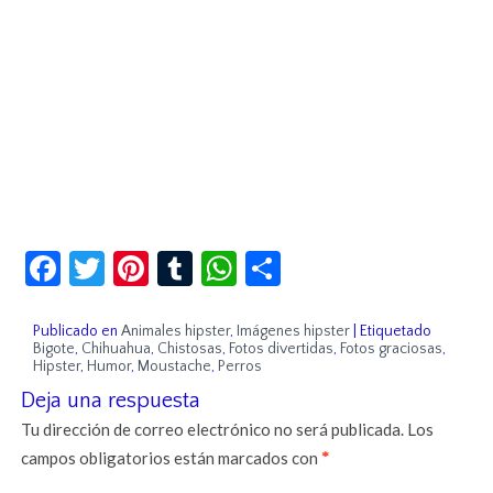
Facebook
Twitter
Pinterest
Tumblr
WhatsApp
Compartir
Publicado en
Animales hipster
,
Imágenes hipster
|
Etiquetado
Bigote
,
Chihuahua
,
Chistosas
,
Fotos divertidas
,
Fotos graciosas
,
Hipster
,
Humor
,
Moustache
,
Perros
Deja una respuesta
Tu dirección de correo electrónico no será publicada.
Los
campos obligatorios están marcados con
*