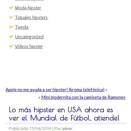
Moda hipster
Tatuajes hipsters
Tienda
Uncategorized
Vídeos hipster
Apple no me ayuda a ser hipster! (broma telefónica)
»
«
Mini modernita con la camiseta de Ramones
Lo más hipster en USA ahora es
ver el Mundial de Fútbol, atiende!
Publicado
17/06/2014
|
Por
admin