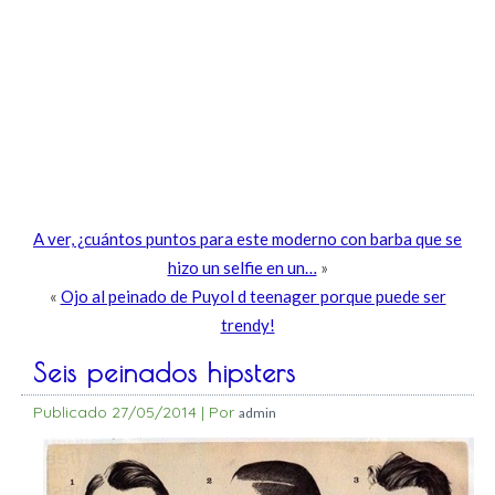
A ver, ¿cuántos puntos para este moderno con barba que se
hizo un selfie en un…
»
«
Ojo al peinado de Puyol d teenager porque puede ser
trendy!
Seis peinados hipsters
Publicado
27/05/2014
|
Por
admin