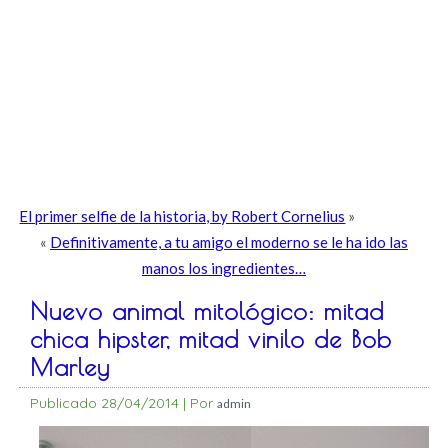
El primer selfie de la historia, by Robert Cornelius
»
«
Definitivamente, a tu amigo el moderno se le ha ido las
manos los ingredientes…
Nuevo animal mitológico: mitad
chica hipster, mitad vinilo de Bob
Marley
Publicado
28/04/2014
|
Por
admin