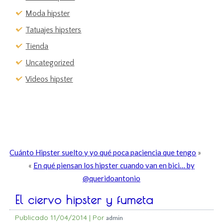
Moda hipster
Tatuajes hipsters
Tienda
Uncategorized
Vídeos hipster
Cuánto Hipster suelto y yo qué poca paciencia que tengo
»
«
En qué piensan los hipster cuando van en bici… by
@queridoantonio
El ciervo hipster y fumeta
Publicado
11/04/2014
|
Por
admin