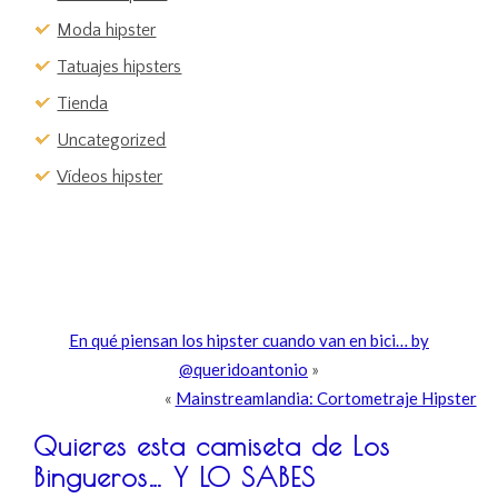
Moda hipster
Tatuajes hipsters
Tienda
Uncategorized
Vídeos hipster
En qué piensan los hipster cuando van en bici… by
@queridoantonio
»
«
Mainstreamlandia: Cortometraje Hipster
Quieres esta camiseta de Los
Bingueros… Y LO SABES