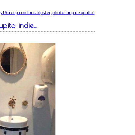
l Streep con look hipster, photoshop de qualité
upito indie…