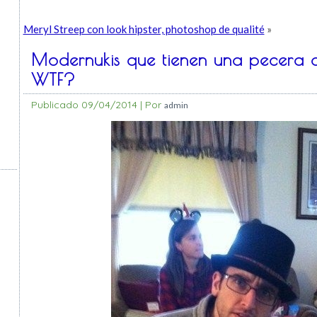
Meryl Streep con look hipster, photoshop de qualité
»
Modernukis que tienen una pecera d
WTF?
Publicado
09/04/2014
|
Por
admin