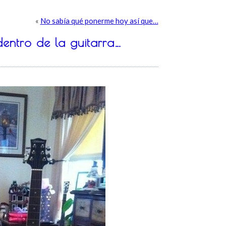
«
No sabía qué ponerme hoy así que…
entro de la guitarra…