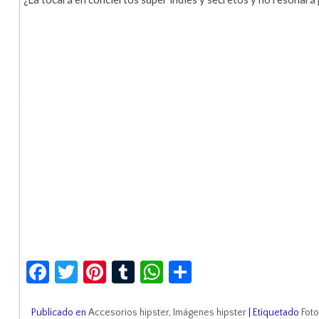
Facebook
Twitter
Pinterest
Tumblr
WhatsApp
Compartir
Publicado en
Accesorios hipster
,
Imágenes hipster
|
Etiquetado
Foto