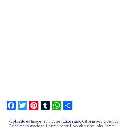
Facebook
Twitter
Pinterest
Tumblr
WhatsApp
Compartir
Publicado en
Imágenes hipster
|
Etiquetado
Gif animado divertido
,
Gif animado gracioso
,
Hazte hipster
,
How about no
,
John Hamm
,