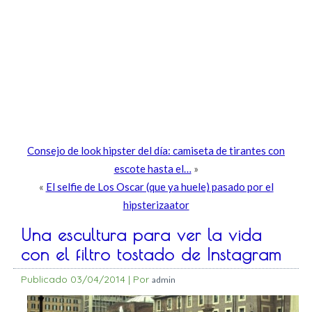
Consejo de look hipster del día: camiseta de tirantes con
escote hasta el…
»
«
El selfie de Los Oscar (que ya huele) pasado por el
hipsterizaator
Una escultura para ver la vida
con el filtro tostado de Instagram
Publicado
03/04/2014
|
Por
admin