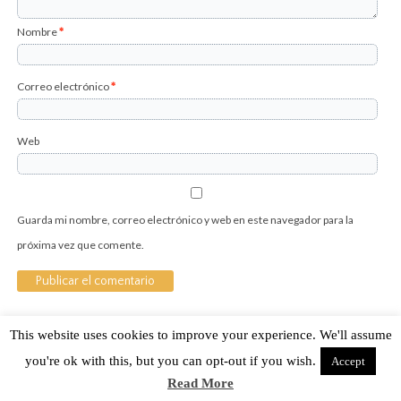
Nombre
*
Correo electrónico
*
Web
Guarda mi nombre, correo electrónico y web en este navegador para la
próxima vez que comente.
This website uses cookies to improve your experience. We'll assume
Sobre Cuánto Hipster | Aviso legal |
Contacto
you're ok with this, but you can opt-out if you wish.
Accept
Read More
Cuánto Hipster © 2015. Todos los derechos reservados