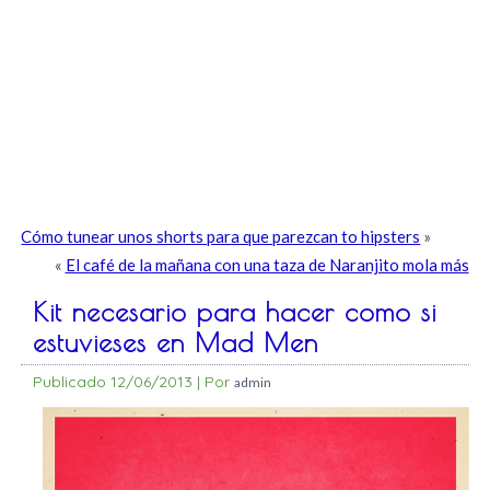
Cómo tunear unos shorts para que parezcan to hipsters
»
«
El café de la mañana con una taza de Naranjito mola más
Kit necesario para hacer como si
estuvieses en Mad Men
Publicado
12/06/2013
|
Por
admin