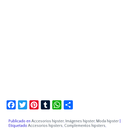
Facebook
Twitter
Pinterest
Tumblr
WhatsApp
Compartir
Publicado en
Accesorios hipster
,
Imágenes hipster
,
Moda hipster
|
Etiquetado
Accesorios hipsters
,
Complementos hipsters
,