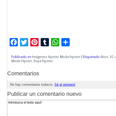
Facebook
Twitter
Pinterest
Tumblr
WhatsApp
Compartir
Publicado en
Imágenes hipster
,
Moda hipster
|
Etiquetado
Años 30
,
Moda Hipster
,
Ropa hipster
Comentarios
No hay comentarios todavía.
Sé el primero!
Publicar un comentario nuevo