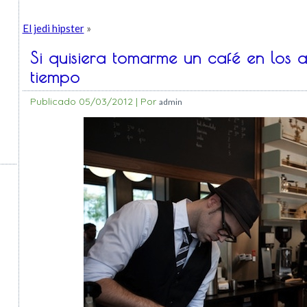
El jedi hipster
»
Si quisiera tomarme un café en los a
tiempo
Publicado
05/03/2012
|
Por
admin