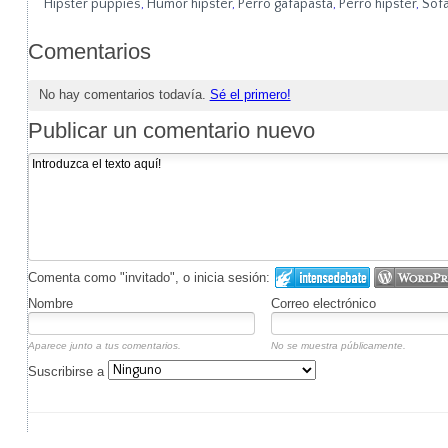
Hipster puppies
,
Humor hipster
,
Perro gafapasta
,
Perro hipster
,
Sof
Comentarios
No hay comentarios todavía.
Sé el primero!
Publicar un comentario nuevo
Comenta como "invitado", o inicia sesión:
Nombre
Correo electrónico
Aparece junto a tus comentarios.
No se muestra públicamente.
Suscribirse a