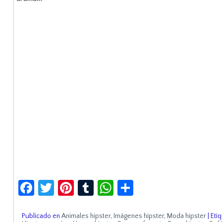
Facebook
Twitter
Pinterest
Tumblr
WhatsApp
Compartir
Publicado en
Animales hipster
,
Imágenes hipster
,
Moda hipster
|
Eti