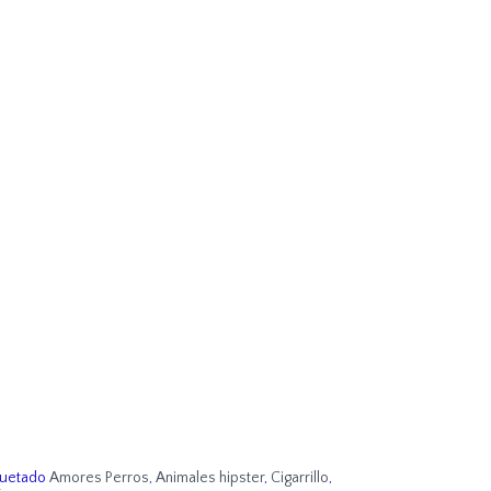
quetado
Amores Perros
,
Animales hipster
,
Cigarrillo
,