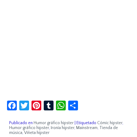
Facebook
Twitter
Pinterest
Tumblr
WhatsApp
Compartir
Publicado en
Humor gráfico hipster
|
Etiquetado
Cómic hipster
,
Humor gráfico hipster
,
Ironía hipster
,
Mainstream
,
Tienda de
música
,
Viñeta hipster