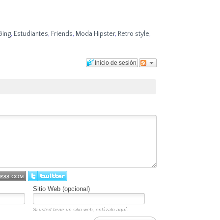
Bing
,
Estudiantes
,
Friends
,
Moda Hipster
,
Retro style
,
Inicio de sesión
Sitio Web (opcional)
Si usted tiene un sitio web, enlázalo aquí.