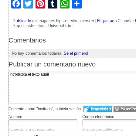
Facebook
Twitter
Pinterest
Tumblr
WhatsApp
Compartir
Publicado en
Imágenes hipster
,
Moda hipster
|
Etiquetado
Chandler 
Ropa hipster
,
Ross
,
Universitarios
Comentarios
No hay comentarios todavía.
Sé el primero!
Publicar un comentario nuevo
Comenta como "invitado", o inicia sesión:
Nombre
Correo electrónico
Aparece junto a tus comentarios.
No se muestra públicamente.