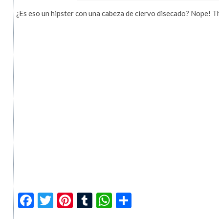
¿Es eso un hipster con una cabeza de ciervo disecado? Nope! T
Facebook
Twitter
Pinterest
Tumblr
WhatsApp
Compartir