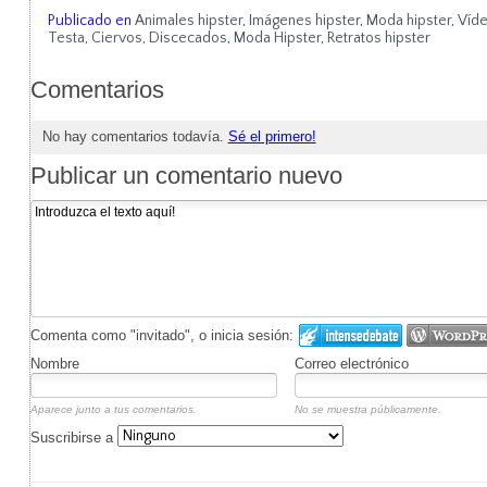
Publicado en
Animales hipster
,
Imágenes hipster
,
Moda hipster
,
Víde
Testa
,
Ciervos
,
Discecados
,
Moda Hipster
,
Retratos hipster
Comentarios
No hay comentarios todavía.
Sé el primero!
Publicar un comentario nuevo
Comenta como "invitado", o inicia sesión:
Nombre
Correo electrónico
Aparece junto a tus comentarios.
No se muestra públicamente.
Suscribirse a