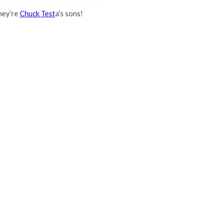
hey’re
Chuck Test
a’s sons!