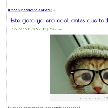
Kit de supervivencia hipster
»
Este gato ya era cool antes que tod
Publicado
12/02/2012
|
Por
admin
Pues eso, este gato es la precuela de ser cool.