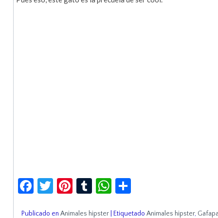
Facebook
Twitter
Pinterest
Tumblr
WhatsApp
Compartir
Publicado en
Animales hipster
|
Etiquetado
Animales hipster
,
Gafapa